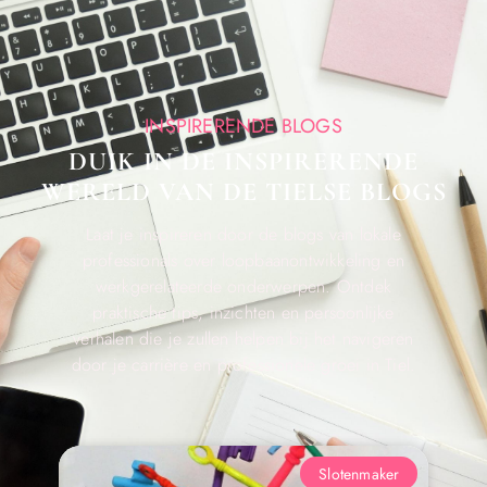
INSPIRERENDE BLOGS
DUIK IN DE INSPIRERENDE
WERELD VAN DE TIELSE BLOGS
Laat je inspireren door de blogs van lokale
professionals over loopbaanontwikkeling en
werkgerelateerde onderwerpen. Ontdek
praktische tips, inzichten en persoonlijke
verhalen die je zullen helpen bij het navigeren
door je carrière en professionele groei in Tiel.
Slotenmaker