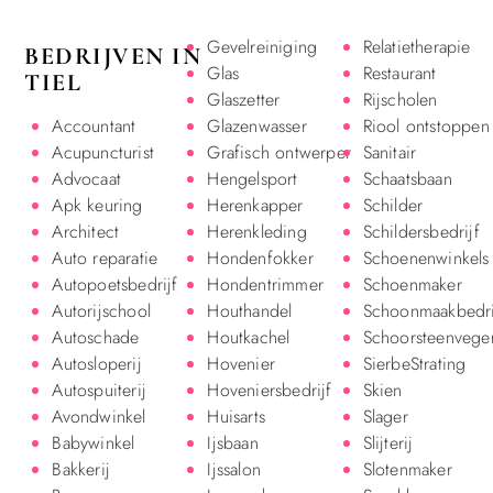
Gevelreiniging
Relatietherapie
BEDRIJVEN IN
Glas
Restaurant
TIEL
Glaszetter
Rijscholen
Accountant
Glazenwasser
Riool ontstoppen
Acupuncturist
Grafisch ontwerper
Sanitair
Advocaat
Hengelsport
Schaatsbaan
Apk keuring
Herenkapper
Schilder
Architect
Herenkleding
Schildersbedrijf
Auto reparatie
Hondenfokker
Schoenenwinkels
Autopoetsbedrijf
Hondentrimmer
Schoenmaker
Autorijschool
Houthandel
Schoonmaakbedri
Autoschade
Houtkachel
Schoorsteenvege
Autosloperij
Hovenier
SierbeStrating
Autospuiterij
Hoveniersbedrijf
Skien
Avondwinkel
Huisarts
Slager
Babywinkel
Ijsbaan
Slijterij
Bakkerij
Ijssalon
Slotenmaker