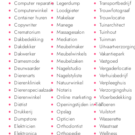
Computer reparatie
Legerdump
Transportbedrijf
Computerwinkel
Loodgieter
Trouwfotograaf
Container huren
Makelaar
Trouwlocatie
Copywriter
Manege
Tuinarchitect
Crematorium
Massagesalon
Tuinhout
Dakbedekking
Mediation
Tuinman
Dakdekker
Meubelmaker
Uitvaartverzorgin
Dakwerker
Meubelwinkels
Vakantiepark
Damesmode
Meubelzaken
Vastgoed
Deurwaarder
Nagelstudio
Vergaderlocatie
Dierenarts
Nagelstyliste
Verhuisbedrijf
Dierenkliniek
Natuurwinkel
Verpleeghuis
Dierenspeciaalzaak
Notaris
Verzorgingshuis
Dierenwinkel
Online marketing
Vloerbedekking
Diëtist
Openingstijden in Tiel
Vloeren
Drukkerij
Opslag
Vuilstort
Dumpstore
Opticien
Wasserette
Elektricien
Orthodontist
Wasstraat
Elektronica
Orthopedie
Wellness