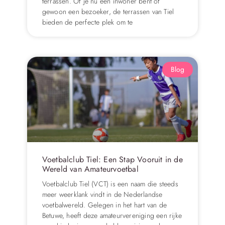
terrassen. Of je nu een inwoner bent of
gewoon een bezoeker, de terrassen van Tiel
bieden de perfecte plek om te
Blog
Voetbalclub Tiel: Een Stap Vooruit in de
Wereld van Amateurvoetbal
Voetbalclub Tiel (VCT) is een naam die steeds
meer weerklank vindt in de Nederlandse
voetbalwereld. Gelegen in het hart van de
Betuwe, heeft deze amateurvereniging een rijke