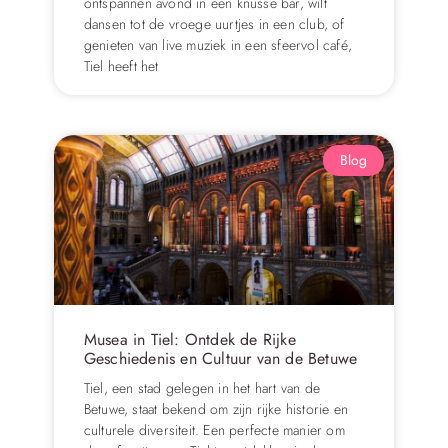
ontspannen avond in een knusse bar, wilt
dansen tot de vroege uurtjes in een club, of
genieten van live muziek in een sfeervol café,
Tiel heeft het
Blog
Musea in Tiel: Ontdek de Rijke
Geschiedenis en Cultuur van de Betuwe
Tiel, een stad gelegen in het hart van de
Betuwe, staat bekend om zijn rijke historie en
culturele diversiteit. Een perfecte manier om