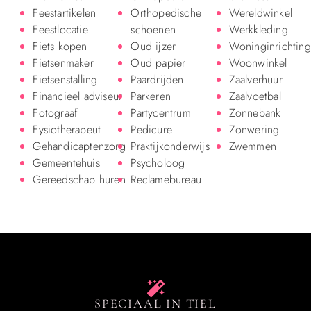
Feestartikelen
Orthopedische
Wereldwinkel
Feestlocatie
schoenen
Werkkleding
Fiets kopen
Oud ijzer
Woninginrichting
Fietsenmaker
Oud papier
Woonwinkel
Fietsenstalling
Paardrijden
Zaalverhuur
Financieel adviseur
Parkeren
Zaalvoetbal
Fotograaf
Partycentrum
Zonnebank
Fysiotherapeut
Pedicure
Zonwering
Gehandicaptenzorg
Praktijkonderwijs
Zwemmen
Gemeentehuis
Psycholoog
Gereedschap huren
Reclamebureau
SPECIAAL IN TIEL