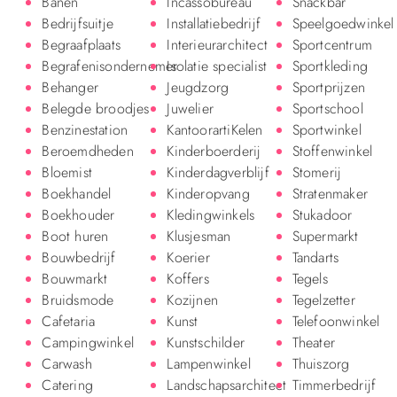
Banen
Incassobureau
Snackbar
Bedrijfsuitje
Installatiebedrijf
Speelgoedwinkel
Begraafplaats
Interieurarchitect
Sportcentrum
Begrafenisondernemer
Isolatie specialist
Sportkleding
Behanger
Jeugdzorg
Sportprijzen
Belegde broodjes
Juwelier
Sportschool
Benzinestation
KantoorartiKelen
Sportwinkel
Beroemdheden
Kinderboerderij
Stoffenwinkel
Bloemist
Kinderdagverblijf
Stomerij
Boekhandel
Kinderopvang
Stratenmaker
Boekhouder
Kledingwinkels
Stukadoor
Boot huren
Klusjesman
Supermarkt
Bouwbedrijf
Koerier
Tandarts
Bouwmarkt
Koffers
Tegels
Bruidsmode
Kozijnen
Tegelzetter
Cafetaria
Kunst
Telefoonwinkel
Campingwinkel
Kunstschilder
Theater
Carwash
Lampenwinkel
Thuiszorg
Catering
Landschapsarchitect
Timmerbedrijf