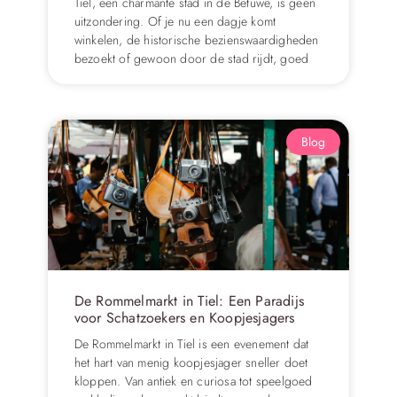
Tiel, een charmante stad in de Betuwe, is geen
uitzondering. Of je nu een dagje komt
winkelen, de historische bezienswaardigheden
bezoekt of gewoon door de stad rijdt, goed
Blog
De Rommelmarkt in Tiel: Een Paradijs
voor Schatzoekers en Koopjesjagers
De Rommelmarkt in Tiel is een evenement dat
het hart van menig koopjesjager sneller doet
kloppen. Van antiek en curiosa tot speelgoed