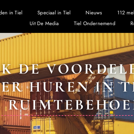
den in Tiel
Speciaal in Tiel
Nieuws
112 me
Uit De Media
Tiel Ondernemend
R
K DE VOORDEL
ER HUREN IN T
E RUIMTEBEHO