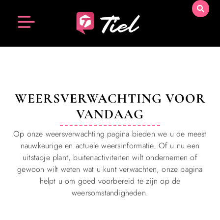
WEERSVERWACHTING VOOR
VANDAAG
Op onze weersverwachting pagina bieden we u de meest
nauwkeurige en actuele weersinformatie. Of u nu een
uitstapje plant, buitenactiviteiten wilt ondernemen of
gewoon wilt weten wat u kunt verwachten, onze pagina
helpt u om goed voorbereid te zijn op de
weersomstandigheden.