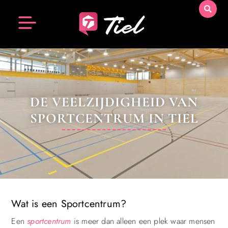
DE VEELZIJDIGHEID VAN
SPORTCENTRUM IN TIEL
Wat is een Sportcentrum?
Een
sportcentrum
is meer dan alleen een plek waar mensen