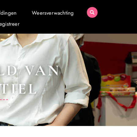
ldingen
Weersverwachting
egistreer
LD VAN
TIEL