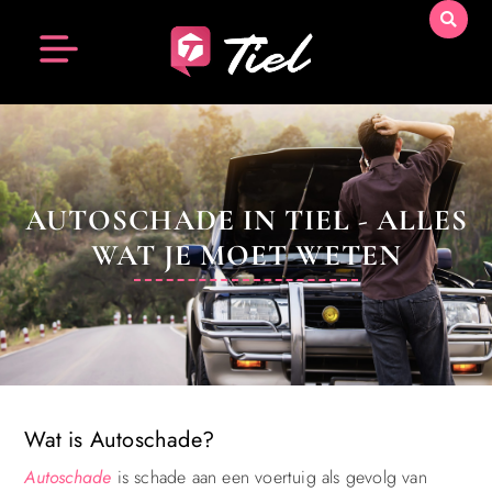
AUTOSCHADE IN TIEL - ALLES
WAT JE MOET WETEN
Wat is Autoschade?
Autoschade
is schade aan een voertuig als gevolg van