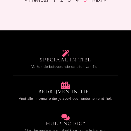
« Previous
1
2
3
4
5
Next »
SPECIAAL IN TIEL
Verken de betoverende schatten van Tiel.
BEDRIJVEN IN TIEL
Vind alle informatie die je zoekt over ondernemend Tiel.
HULP NODIG?
Ons deskundige team staat klaar om je te helpen.