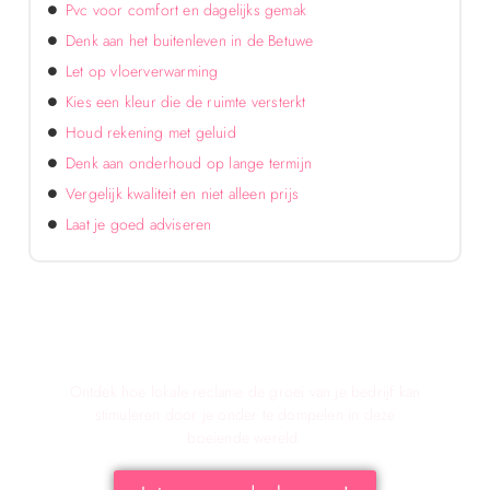
Pvc voor comfort en dagelijks gemak
Denk aan het buitenleven in de Betuwe
Let op vloerverwarming
Kies een kleur die de ruimte versterkt
Houd rekening met geluid
Denk aan onderhoud op lange termijn
Vergelijk kwaliteit en niet alleen prijs
Laat je goed adviseren
Verken de voordelen van lokale reclame voor
Jouw Bedrijf!
Ontdek hoe lokale reclame de groei van je bedrijf kan
stimuleren door je onder te dompelen in deze
boeiende wereld.