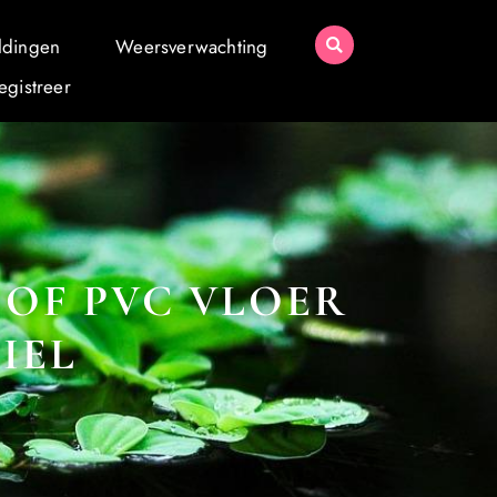
ldingen
Weersverwachting
egistreer
 OF PVC VLOER
IEL