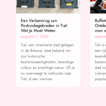
Een Verkenning van
Buffet
Postcodegebieden in Tiel:
Ontdek
Wat Je Moet Weten
voor e
augustus 1, 2024
august
Tiel, een charmante stad gelegen
Tiel i
in de Betuwe, staat bekend om
een ri
zijn historische
levend
bezienswaardigheden, levendige
bezien
cultuur en prachtige natuur. Of je
stad o
nu overweegt te verhuizen naar
culina
Tiel, al een inwoner
populai