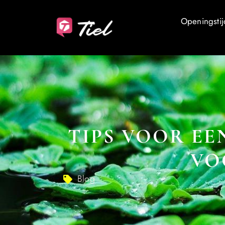
Openingstij
TIPS VOOR EE
VO
Blog