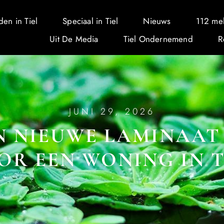
den in Tiel
Speciaal in Tiel
Nieuws
112 me
Uit De Media
Tiel Ondernemend
R
JUNI 29, 2026
N NIEUWE LAMINAAT
OR EEN WONING IN T