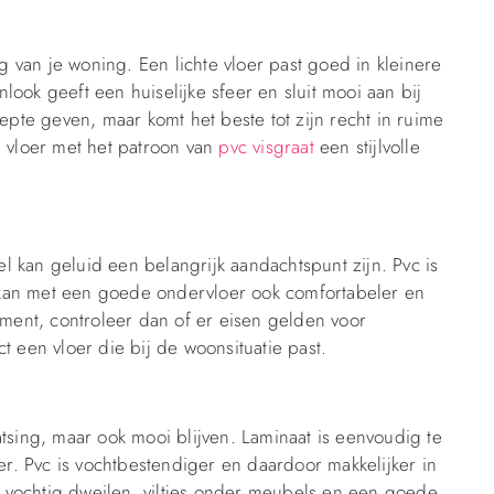
ng van je woning. Een lichte vloer past goed in kleinere
ook geeft een huiselijke sfeer en sluit mooi aan bij
epte geven, maar komt het beste tot zijn recht in ruime
n vloer met het patroon van
pvc visgraat
een stijlvolle
 kan geluid een belangrijk aandachtspunt zijn. Pvc is
at kan met een goede ondervloer ook comfortabeler en
ent, controleer dan of er eisen gelden voor
t een vloer die bij de woonsituatie past.
tsing, maar ook mooi blijven. Laminaat is eenvoudig te
. Pvc is vochtbestendiger en daardoor makkelijker in
ht vochtig dweilen, viltjes onder meubels en een goede