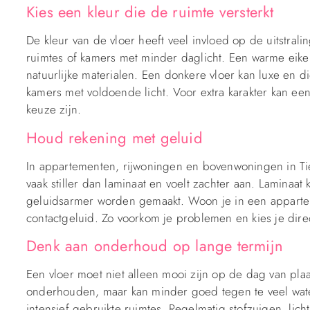
Kies een kleur die de ruimte versterkt
De kleur van de vloer heeft veel invloed op de uitstrali
ruimtes of kamers met minder daglicht. Een warme eikenl
natuurlijke materialen. Een donkere vloer kan luxe en di
kamers met voldoende licht. Voor extra karakter kan ee
keuze zijn.
Houd rekening met geluid
In appartementen, rijwoningen en bovenwoningen in Tiel
vaak stiller dan laminaat en voelt zachter aan. Lamina
geluidsarmer worden gemaakt. Woon je in een appartem
contactgeluid. Zo voorkom je problemen en kies je direc
Denk aan onderhoud op lange termijn
Een vloer moet niet alleen mooi zijn op de dag van plaa
onderhouden, maar kan minder goed tegen te veel water
intensief gebruikte ruimtes. Regelmatig stofzuigen, lic