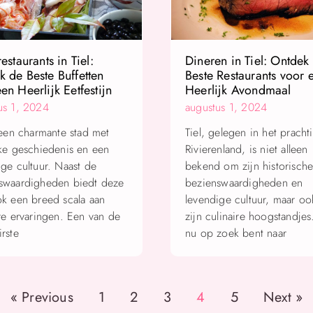
restaurants in Tiel:
Dineren in Tiel: Ontdek
 de Beste Buffetten
Beste Restaurants voor 
en Heerlijk Eetfestijn
Heerlijk Avondmaal
us 1, 2024
augustus 1, 2024
s een charmante stad met
Tiel, gelegen in het pracht
jke geschiedenis en een
Rivierenland, is niet alleen
ige cultuur. Naast de
bekend om zijn historisch
swaardigheden biedt deze
bezienswaardigheden en
ok een breed scala aan
levendige cultuur, maar o
ire ervaringen. Een van de
zijn culinaire hoogstandjes
rste
nu op zoek bent naar
« Previous
1
2
3
4
5
Next »