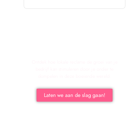
Verken de voordelen van lokale
reclame voor Jouw Bedrijf!
Ontdek hoe lokale reclame de groei van je
bedrijf kan stimuleren door je onder te
dompelen in deze boeiende wereld.
Laten we aan de slag gaan!