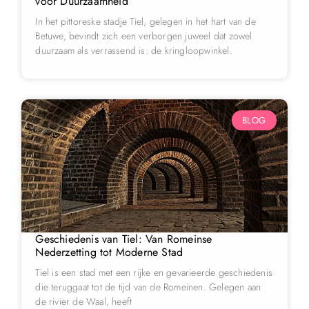
voor Duurzaamheid
In het pittoreske stadje Tiel, gelegen in het hart van de
Betuwe, bevindt zich een verborgen juweel dat zowel
duurzaam als verrassend is: de kringloopwinkel.
BLOG
Geschiedenis van Tiel: Van Romeinse
Nederzetting tot Moderne Stad
Tiel is een stad met een rijke en gevarieerde geschiedenis
die teruggaat tot de tijd van de Romeinen. Gelegen aan
de rivier de Waal, heeft