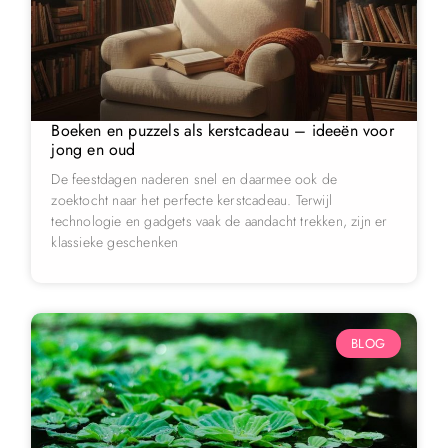
Boeken en puzzels als kerstcadeau – ideeën voor
jong en oud
De feestdagen naderen snel en daarmee ook de
zoektocht naar het perfecte kerstcadeau. Terwijl
technologie en gadgets vaak de aandacht trekken, zijn er
klassieke geschenken
BLOG