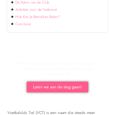
De Pijlers van de Club
Ambities voor de Toekomst
Hoe Kun Je Betrokken Raken?
Conclusie
Verken de voordelen van lokale reclame voor
Jouw Bedrijf!
Ontdek hoe lokale reclame de groei van je bedrijf kan
stimuleren door je onder te dompelen in deze
boeiende wereld.
Laten we aan de slag gaan!
Voetbalclub Tiel (VCT) is een naam die steeds meer