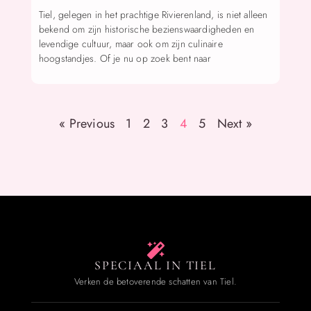
Tiel, gelegen in het prachtige Rivierenland, is niet alleen
bekend om zijn historische bezienswaardigheden en
levendige cultuur, maar ook om zijn culinaire
hoogstandjes. Of je nu op zoek bent naar
« Previous
1
2
3
4
5
Next »
SPECIAAL IN TIEL
Verken de betoverende schatten van Tiel.