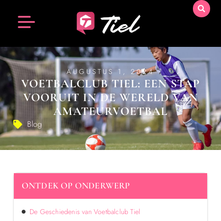
AUGUSTUS 1, 2024
VOETBALCLUB TIEL: EEN STAP
VOORUIT IN DE WERELD VAN
AMATEURVOETBAL
Blog
ONTDEK OP ONDERWERP
De Geschiedenis van Voetbalclub Tiel