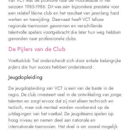
van VCT was de promotie naar de Hoofdklasse in het
seizoen 1985-1986. Dit was een bijzondere prestatie voor
een relatief kleine club en het resultaat van jarenlang hard
werken en toewijding. Daarnaast heeft VCT talloze
regionale toernooien gewonnen en verschillende
talentvolle spelers voortgebracht die later hun weg hebben
gevonden naar professionele clubs.
De Pijlers van de Club
Voetbalclub Tiel onderscheidt zich door enkele belangrijke
pijlers die hun succes hebben ondersteund:
Jeugdopleiding
De jeugdopleiding van VCT is een van de beste in de
regio. De club investeert veel in de ontwikkeling van jonge
talenten en zorgt ervoor dat zij niet alleen technisch en
tactisch, maar ook mentaal worden voorbereid op de
uitdagingen van het voetbal. De jeugdteams spelen op
hoog niveau en nemen deel aan nationale en
internationale toernooien. Het doel is om zoveel mogelijk