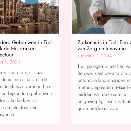
ndere Gebouwen in Tiel:
Ziekenhuis in Tiel: Een
k de Historie en
van Zorg en Innovatie
ectuur
augustus 1, 2024
us 1, 2024
Tiel, gelegen in het hart v
 een stad die rijk is aan
Betuwe, staat bekend om z
denis en cultuur, en dit
pittoreske landschappen e
idelijk naar voren in haar
fruitboomgaarden. Maar te
e en bijzondere gebouwen.
midden van deze serene
torische kerken tot
omgeving ligt een instituut
e architectonische
grote betekenis voor
rwerken,