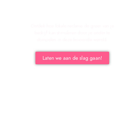
Verken de voordelen van lokale
reclame voor Jouw Bedrijf!
Ontdek hoe lokale reclame de groei van je
bedrijf kan stimuleren door je onder te
dompelen in deze boeiende wereld.
Laten we aan de slag gaan!