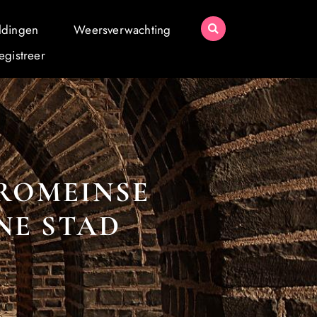
ldingen
Weersverwachting
egistreer
 ROMEINSE
NE STAD