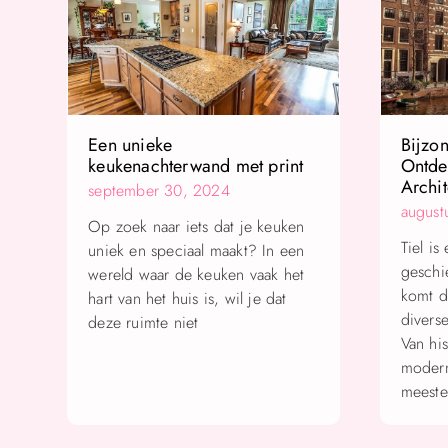
Een unieke
Bijzo
keukenachterwand met print
Ontde
Archit
september 30, 2024
august
Op zoek naar iets dat je keuken
Tiel is
uniek en speciaal maakt? In een
geschie
wereld waar de keuken vaak het
komt du
hart van het huis is, wil je dat
divers
deze ruimte niet
Van his
modern
meeste