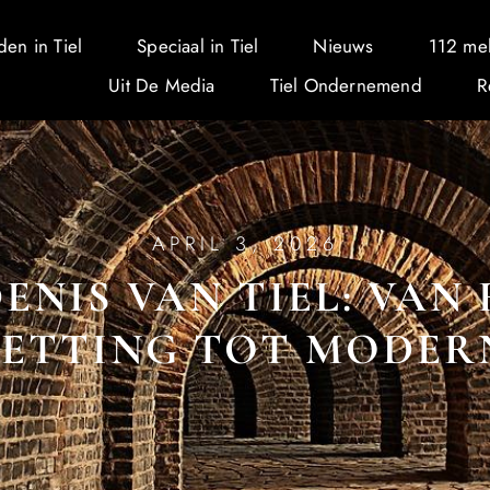
den in Tiel
Speciaal in Tiel
Nieuws
112 me
Uit De Media
Tiel Ondernemend
R
APRIL 3, 2026
ENIS VAN TIEL: VAN
ETTING TOT MODER