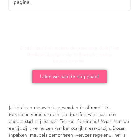
pagina.
Verken de voordelen van lokale reclame voor
Jouw Bedrijf!
Ontdek hoe lokale reclame de groei van je bedrijf kan
stimuleren door je onder te dompelen in deze
boeiende wereld.
Laten we aan de slag gaan!
Je hebt een nieuw huis gevonden in of rond Tiel.
Misschien verhuis je binnen dezelfde wijk, naar een
andere stad of juist naar Tiel toe. Spannend! Maar laten we
eerlijk zijn: verhuizen kan behoorlijk stressvol zijn. Dozen
inpakken, meubels demonteren, vervoer regelen… het is