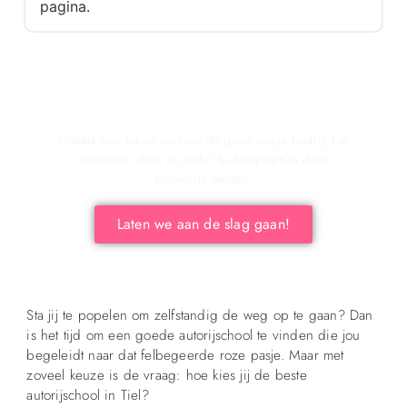
pagina.
Verken de voordelen van lokale reclame voor
Jouw Bedrijf!
Ontdek hoe lokale reclame de groei van je bedrijf kan
stimuleren door je onder te dompelen in deze
boeiende wereld.
Laten we aan de slag gaan!
Sta jij te popelen om zelfstandig de weg op te gaan? Dan
is het tijd om een goede autorijschool te vinden die jou
begeleidt naar dat felbegeerde roze pasje. Maar met
zoveel keuze is de vraag: hoe kies jij de beste
autorijschool in Tiel?