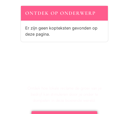
ONTDEK OP ONDERWERP
Er zijn geen kopteksten gevonden op
deze pagina.
Verken de voordelen van lokale
reclame voor Jouw Bedrijf!
Ontdek hoe lokale reclame de groei van je
bedrijf kan stimuleren door je onder te
dompelen in deze boeiende wereld.