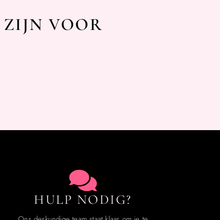
 ZIJN VOOR
HULP NODIG?
Ons deskundige team staat klaar om je te