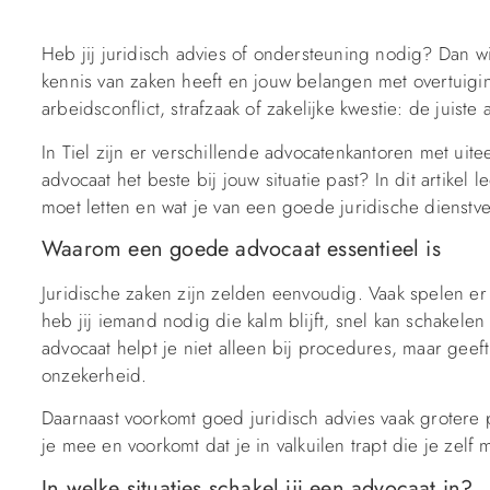
Heb jij juridisch advies of ondersteuning nodig? Dan w
kennis van zaken heeft en jouw belangen met overtuigi
arbeidsconflict, strafzaak of zakelijke kwestie: de juiste
In Tiel zijn er verschillende advocatenkantoren met uite
advocaat het beste bij jouw situatie past? In dit artikel l
moet letten en wat je van een goede juridische dienst
Waarom een goede advocaat essentieel is
Juridische zaken zijn zelden eenvoudig. Vaak spelen er 
heb jij iemand nodig die kalm blijft, snel kan schakelen
advocaat helpt je niet alleen bij procedures, maar geef
onzekerheid.
Daarnaast voorkomt goed juridisch advies vaak grotere
je mee en voorkomt dat je in valkuilen trapt die je zelf m
In welke situaties schakel jij een advocaat in?